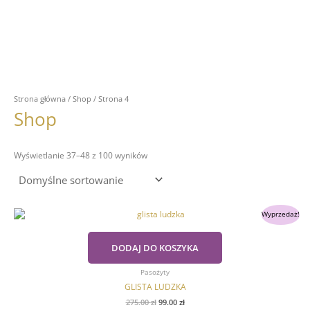
Strona główna
/
Shop
/ Strona 4
Shop
Wyświetlanie 37–48 z 100 wyników
Pierwotna
Aktualna
Wyprzedaż!
cena
cena
wynosiła:
wynosi:
275.00 zł.
99.00 zł.
DODAJ DO KOSZYKA
Pasożyty
GLISTA LUDZKA
275.00
zł
99.00
zł