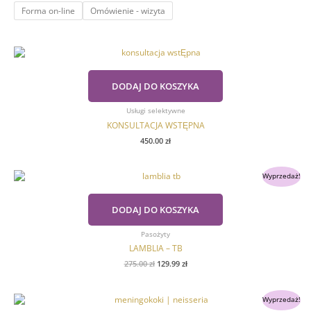
Forma on-line
Omówienie - wizyta
stronie
produktu
DODAJ DO KOSZYKA
Usługi selektywne
KONSULTACJA WSTĘPNA
450.00
zł
Pierwotna
Aktualna
Wyprzedaż!
cena
cena
wynosiła:
wynosi:
275.00 zł.
129.99 zł.
DODAJ DO KOSZYKA
Pasożyty
LAMBLIA – TB
275.00
zł
129.99
zł
Pierwotna
Aktualna
Wyprzedaż!
cena
cena