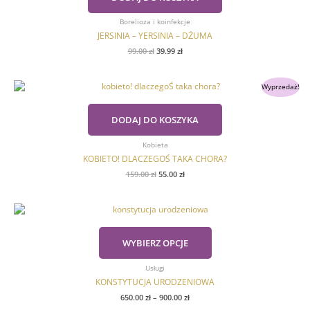
Borelioza i koinfekcje
JERSINIA – YERSINIA – DŻUMA
99.00
zł
39.99
zł
Pierwotna
Aktualna
Wyprzedaż!
cena
cena
wynosiła:
wynosi:
159.00 zł.
55.00 zł.
DODAJ DO KOSZYKA
Kobieta
KOBIETO! DLACZEGOŚ TAKA CHORA?
159.00
zł
55.00
zł
Zakres
Ten
cen:
produkt
od
ma
650.00 zł
WYBIERZ OPCJE
wiele
do
900.00 zł
wariantów.
Usługi
Opcje
KONSTYTUCJA URODZENIOWA
można
wybrać
650.00
zł
–
900.00
zł
na