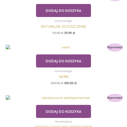
wynosiła:
wynosi:
99.00 zł.
39.99 zł.
DODAJ DO KOSZYKA
Immunologia
NATURALNE OCZYSZCZANIE
99.00
zł
39.99
zł
Pierwotna
Aktualna
Wyprzedaż!
cena
cena
wynosiła:
wynosi:
650.00 zł.
450.00 zł.
DODAJ DO KOSZYKA
Immunologia
NERKI
650.00
zł
450.00
zł
Pierwotna
Aktualna
Wyprzedaż!
cena
cena
wynosiła:
wynosi:
369.00 zł.
349.00 zł.
DODAJ DO KOSZYKA
Homeopatia