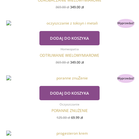
ODROBACZANIE WIELOWYMIAROWE
369.00
zł
349.00
zł
Pierwotna
Aktualna
Wyprzedaż!
cena
cena
wynosiła:
wynosi:
369.00 zł.
349.00 zł.
DODAJ DO KOSZYKA
Homeopatia
ODTRUWANIE WIELOWYMIAROWE
369.00
zł
349.00
zł
Pierwotna
Aktualna
Wyprzedaż!
cena
cena
wynosiła:
wynosi:
125.00 zł.
69.99 zł.
DODAJ DO KOSZYKA
Oczyszczanie
PORANNE ZNUŻENIE
125.00
zł
69.99
zł