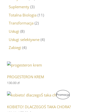
Suplementy
3
Totalna Biologia
11
Transformacja
2
Usługi
8
Usługi selektywne
4
Zabiegi
4
PROGESTERON KREM
130.00
zł
P
A
P
Promocja
i
k
e
t
R
r
u
KOBIETO! DLACZEGOŚ TAKA CHORA?
w
a
O