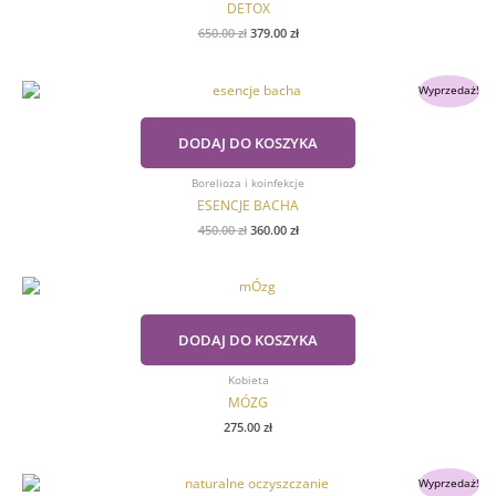
DETOX
650.00
zł
379.00
zł
Pierwotna
Aktualna
Wyprzedaż!
cena
cena
wynosiła:
wynosi:
450.00 zł.
360.00 zł.
DODAJ DO KOSZYKA
Borelioza i koinfekcje
ESENCJE BACHA
450.00
zł
360.00
zł
DODAJ DO KOSZYKA
Kobieta
MÓZG
275.00
zł
Pierwotna
Aktualna
Wyprzedaż!
cena
cena