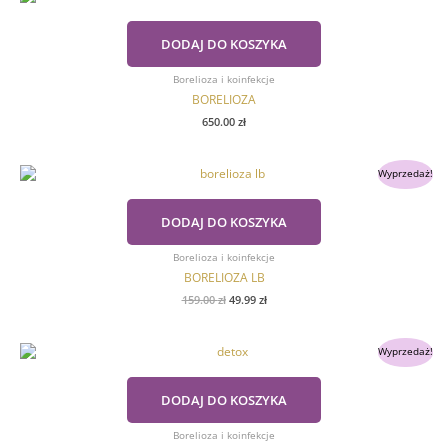
DODAJ DO KOSZYKA
Borelioza i koinfekcje
BORELIOZA
650.00
zł
Pierwotna
Aktualna
Wyprzedaż!
cena
cena
wynosiła:
wynosi:
159.00 zł.
49.99 zł.
DODAJ DO KOSZYKA
Borelioza i koinfekcje
BORELIOZA LB
159.00
zł
49.99
zł
Pierwotna
Aktualna
Wyprzedaż!
cena
cena
wynosiła:
wynosi:
650.00 zł.
379.00 zł.
DODAJ DO KOSZYKA
Borelioza i koinfekcje