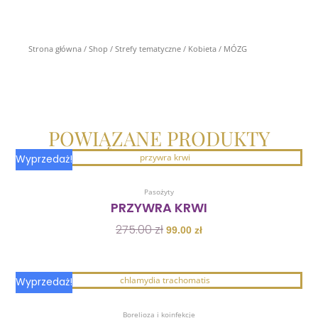
Strona główna
/
Shop
/
Strefy tematyczne
/
Kobieta
/ MÓZG
POWIĄZANE PRODUKTY
Pierwotna
Aktualna
Wyprzedaż!
cena
cena
Dodaj Do Koszyka
wynosiła:
wynosi:
Pasożyty
275.00 zł.
99.00 zł.
PRZYWRA KRWI
275.00
zł
99.00
zł
Pierwotna
Aktualna
Wyprzedaż!
cena
cena
Dodaj Do Koszyka
wynosiła:
wynosi:
Borelioza i koinfekcje