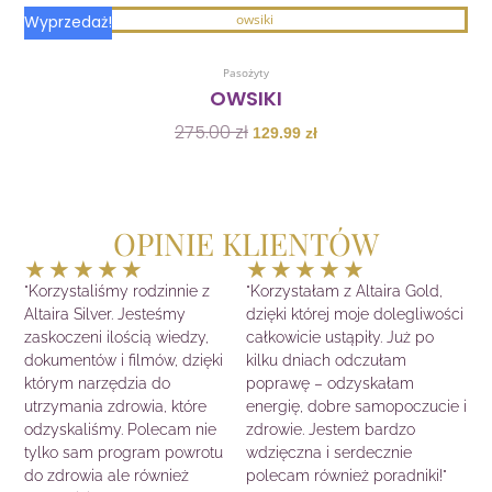
Pierwotna
Aktualna
Wyprzedaż!
cena
cena
Dodaj Do Koszyka
wynosiła:
wynosi:
Pasożyty
275.00 zł.
129.99 zł.
OWSIKI
275.00
zł
129.99
zł
OPINIE KLIENTÓW
Ocena
Ocena
★
★
★
★
★
★
★
★
★
★
5
5
"Korzystaliśmy rodzinnie z
"Korzystałam z Altaira Gold,
z
z
Altaira Silver. Jesteśmy
dzięki której moje dolegliwości
5
5
zaskoczeni ilością wiedzy,
całkowicie ustąpiły. Już po
dokumentów i filmów, dzięki
kilku dniach odczułam
którym narzędzia do
poprawę – odzyskałam
utrzymania zdrowia, które
energię, dobre samopoczucie i
odzyskaliśmy. Polecam nie
zdrowie. Jestem bardzo
tylko sam program powrotu
wdzięczna i serdecznie
do zdrowia ale również
polecam również poradniki!"