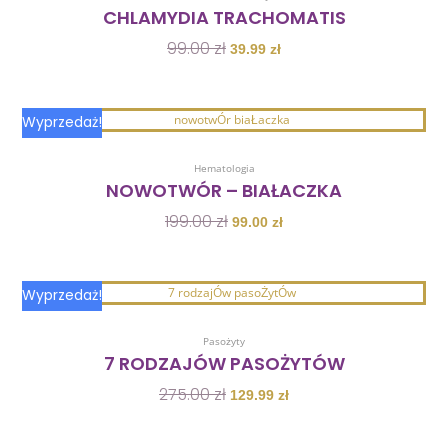
99.00 zł.
39.99 zł.
CHLAMYDIA TRACHOMATIS
99.00
zł
39.99
zł
Pierwotna
Aktualna
Wyprzedaż!
cena
cena
Dodaj Do Koszyka
wynosiła:
wynosi:
Hematologia
199.00 zł.
99.00 zł.
NOWOTWÓR – BIAŁACZKA
199.00
zł
99.00
zł
Pierwotna
Aktualna
Wyprzedaż!
cena
cena
Dodaj Do Koszyka
wynosiła:
wynosi:
Pasożyty
275.00 zł.
129.99 zł.
7 RODZAJÓW PASOŻYTÓW
275.00
zł
129.99
zł