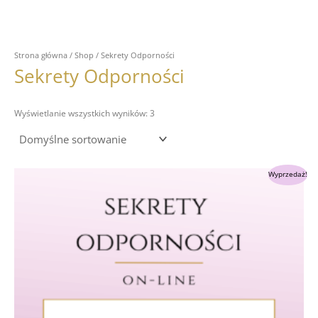
Strona główna
/
Shop
/ Sekrety Odporności
Sekrety Odporności
Wyświetlanie wszystkich wyników: 3
Pierwotna
Aktualna
Wyprzedaż!
cena
cena
wynosiła:
wynosi:
349.00 zł.
289.00 zł.