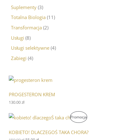
Suplementy
3
Totalna Biologia
11
Transformacja
2
Usługi
8
Usługi selektywne
4
Zabiegi
4
PROGESTERON KREM
130.00
zł
P
A
P
Promocja
i
k
e
t
R
r
u
KOBIETO! DLACZEGOŚ TAKA CHORA?
w
a
O
159.00
zł
55.00
zł