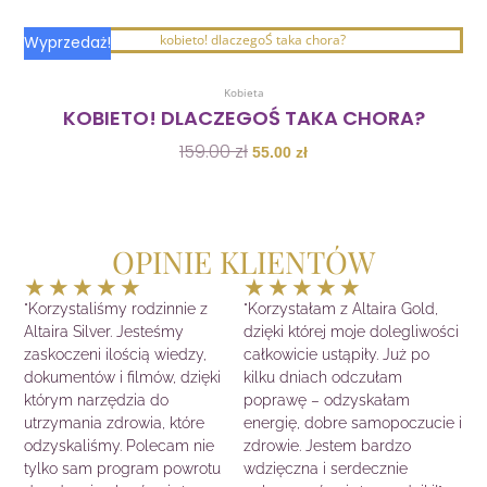
Pierwotna
Aktualna
Wyprzedaż!
cena
cena
Dodaj Do Koszyka
wynosiła:
wynosi:
Kobieta
159.00 zł.
55.00 zł.
KOBIETO! DLACZEGOŚ TAKA CHORA?
159.00
zł
55.00
zł
OPINIE KLIENTÓW
Ocena
Ocena
★
★
★
★
★
★
★
★
★
★
5
5
"Korzystaliśmy rodzinnie z
"Korzystałam z Altaira Gold,
z
z
Altaira Silver. Jesteśmy
dzięki której moje dolegliwości
5
5
zaskoczeni ilością wiedzy,
całkowicie ustąpiły. Już po
dokumentów i filmów, dzięki
kilku dniach odczułam
którym narzędzia do
poprawę – odzyskałam
utrzymania zdrowia, które
energię, dobre samopoczucie i
odzyskaliśmy. Polecam nie
zdrowie. Jestem bardzo
tylko sam program powrotu
wdzięczna i serdecznie