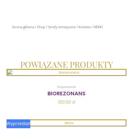
Strona główna
/
Shop
/
Strefy tematyczne
/
Kobieta
/ NERKI
POWIĄZANE PRODUKTY
Dodaj Do Koszyka
Oczyszczanie
BIOREZONANS
100.00
zł
Pierwotna
Aktualna
Wyprzedaż!
cena
cena
Dodaj Do Koszyka