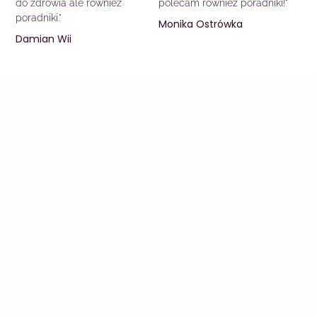
do zdrowia ale również
polecam również poradniki!"
poradniki."
Monika Ostrówka
Damian Wii