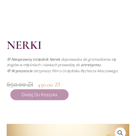
NERKI
🧭
Niesprawny Urzędnik Nerek
doprowadza do gromadzenia się
złogów w mięśniach i stawach prowadzą do
artretyzmu.
🧭
W prezencie
otrzymasz film o Urzędniku Pęcherza Moczowego.
Pierwotna
Aktualna
650.00
Zł
450.00
Zł
Cena
Cena
ilość
Dodaj Do Koszyka
Wynosiła:
Wynosi:
NERKI
650.00 Zł.
450.00 Zł.