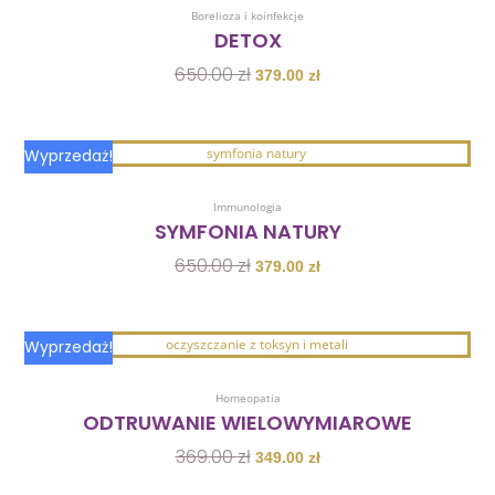
wynosiła:
wynosi:
Borelioza i koinfekcje
650.00 zł.
379.00 zł.
DETOX
650.00
zł
379.00
zł
Pierwotna
Aktualna
Wyprzedaż!
cena
cena
Dodaj Do Koszyka
wynosiła:
wynosi:
Immunologia
650.00 zł.
379.00 zł.
SYMFONIA NATURY
650.00
zł
379.00
zł
Pierwotna
Aktualna
Wyprzedaż!
cena
cena
Dodaj Do Koszyka
wynosiła:
wynosi:
Homeopatia
369.00 zł.
349.00 zł.
ODTRUWANIE WIELOWYMIAROWE
369.00
zł
349.00
zł