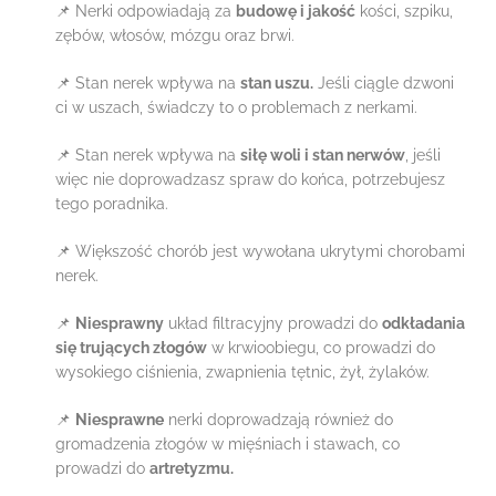
📌
Nerki odpowiadają za
budowę i jakość
kości, szpiku,
zębów, włosów, mózgu oraz brwi.
📌
Stan nerek wpływa na
stan uszu.
Jeśli ciągle dzwoni
ci w uszach, świadczy to o problemach z nerkami.
📌
Stan nerek wpływa na
siłę woli i stan nerwów
, jeśli
więc nie doprowadzasz spraw do końca, potrzebujesz
tego poradnika.
📌
Większość chorób jest wywołana ukrytymi chorobami
nerek.
📌
Niesprawny
układ filtracyjny prowadzi do
odkładania
się trujących złogów
w krwioobiegu, co prowadzi do
wysokiego ciśnienia, zwapnienia tętnic, żył, żylaków.
📌
Niesprawne
nerki doprowadzają również do
gromadzenia złogów w mięśniach i stawach, co
prowadzi do
artretyzmu.