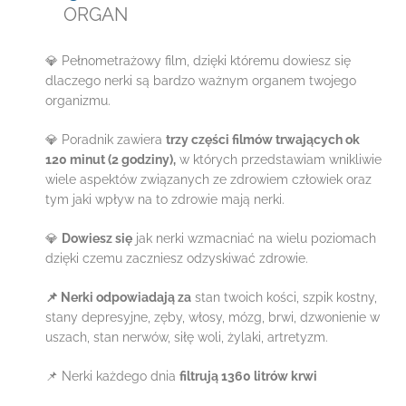
ORGAN
💎
Pełnometrażowy film, dzięki któremu dowiesz się
dlaczego nerki są bardzo ważnym organem twojego
organizmu.
💎
Poradnik zawiera
trzy części filmów trwających ok
120 minut (2 godziny),
w których przedstawiam wnikliwie
wiele aspektów związanych ze zdrowiem człowiek oraz
tym jaki wpływ na to zdrowie mają nerki.
💎
Dowiesz się
jak nerki wzmacniać na wielu poziomach
dzięki czemu zaczniesz odzyskiwać zdrowie.
📌
Nerki odpowiadają za
stan twoich kości, szpik kostny,
stany depresyjne, zęby, włosy, mózg, brwi, dzwonienie w
uszach, stan nerwów, siłę woli, żylaki, artretyzm.
📌
Nerki każdego dnia
filtrują 1360 litrów krwi