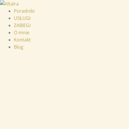
Przejdź
ilość
do
ALTAIRA
Poradniki
treści
LIBRARY
USŁUGI
OF
ZABIEGI
HEALTH
O mnie
Kontakt
Blog