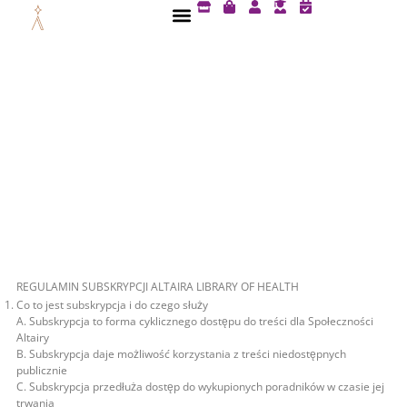
S
S
U
U
C
Przejdź
t
h
s
s
a
do
o
o
e
e
l
treści
r
p
r
r
e
e
p
-
n
i
g
d
n
r
a
g
a
r
-
d
-
b
u
c
a
a
h
g
t
e
e
c
k
REGULAMIN SUBSKRYPCJI ALTAIRA LIBRARY OF HEALTH
Co to jest subskrypcja i do czego służy
A. Subskrypcja to forma cyklicznego dostępu do treści dla Społeczności
Altairy
B. Subskrypcja daje możliwość korzystania z treści niedostępnych
publicznie
C. Subskrypcja przedłuża dostęp do wykupionych poradników w czasie jej
trwania