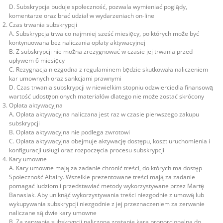
D. Subskrypcja buduje społeczność, pozwala wymieniać poglądy,
komentarze oraz brać udział w wydarzeniach on-line
Czas trwania subskrypcji
A. Subskrypcja trwa co najmniej sześć miesięcy, po których może być
kontynuowana bez naliczania opłaty aktywacyjnej
B. Z subskrypcji nie można zrezygnować w czasie jej trwania przed
upływem 6 miesięcy
C. Rezygnacja niezgodna z regulaminem będzie skutkowała naliczeniem
kar umownych oraz sankcjami prawnymi
D. Czas trwania subskrypcji w niewielkim stopniu odzwierciedla finansową
wartość udostępnionych materiałów dlatego nie może zostać skrócony
Opłata aktywacyjna
A. Opłata aktywacyjna naliczana jest raz w czasie pierwszego zakupu
subskrypcji
B. Opłata aktywacyjna nie podlega zwrotowi
C. Opłata aktywacyjna obejmuje aktywację dostępu, koszt uruchomienia i
konfiguracji usługi oraz rozpoczęcia procesu subskrypcji
Kary umowne
A. Kary umowne mają za zadanie chronić treści, do których ma dostęp
Społeczność Altairy. Wszelkie prezentowane treści mają za zadanie
pomagać ludziom i przedstawiać metody wykorzystywane przez Martę
Banasiak. Aby uniknąć wykorzystywania treści niezgodnie z umową lub
wykupywania subskrypcji niezgodnie z jej przeznaczeniem za zerwanie
naliczane są dwie kary umowne
B. Za zerwanie subskrypcji naliczona zostanie kara proporcjonalna do