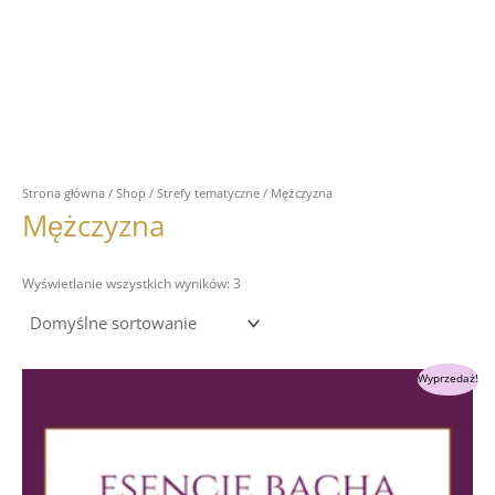
Strona główna
/
Shop
/
Strefy tematyczne
/ Mężczyzna
Mężczyzna
Wyświetlanie wszystkich wyników: 3
Pierwotna
Aktualna
Wyprzedaż!
cena
cena
wynosiła:
wynosi:
450.00 zł.
360.00 zł.