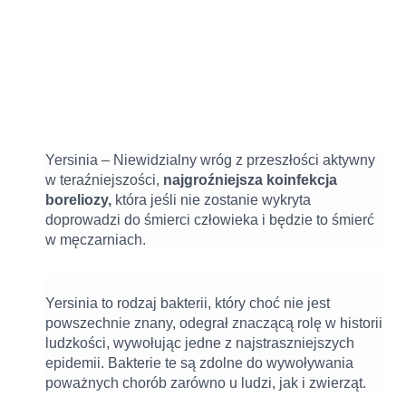
–
99.00 Zł.
39.99 Zł.
YERSINIA
-
DŻUMA
Yersinia – Niewidzialny wróg z przeszłości aktywny
w teraźniejszości,
najgroźniejsza koinfekcja
boreliozy,
która jeśli nie zostanie wykryta
doprowadzi do śmierci człowieka i będzie to śmierć
w męczarniach.
Yersinia to rodzaj bakterii, który choć nie jest
powszechnie znany, odegrał znaczącą rolę w historii
ludzkości, wywołując jedne z najstraszniejszych
epidemii. Bakterie te są zdolne do wywoływania
poważnych chorób zarówno u ludzi, jak i zwierząt.