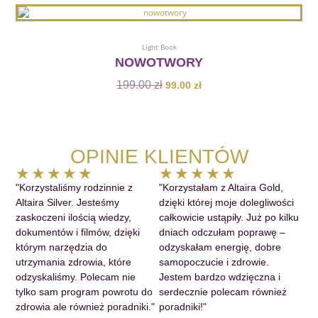
Dodaj Do Koszyka
Light Book
NOWOTWORY
199.00
zł
99.00
zł
OPINIE KLIENTÓW
Ocena
Ocena
★
★
★
★
★
★
★
★
★
★
5
5
"Korzystaliśmy rodzinnie z
"Korzystałam z Altaira Gold,
z
z
Altaira Silver. Jesteśmy
dzięki której moje dolegliwości
5
5
zaskoczeni ilością wiedzy,
całkowicie ustąpiły. Już po kilku
dokumentów i filmów, dzięki
dniach odczułam poprawę –
którym narzędzia do
odzyskałam energię, dobre
utrzymania zdrowia, które
samopoczucie i zdrowie.
odzyskaliśmy. Polecam nie
Jestem bardzo wdzięczna i
tylko sam program powrotu do
serdecznie polecam również
zdrowia ale również poradniki."
poradniki!"