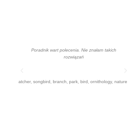
Poradnik wart polecenia. Nie znałam takich
rozwiązań
H
D.
Kli