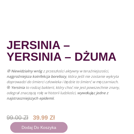
JERSINIA –
YERSINIA – DŻUMA
🧭
Niewidzialny wróg
z przeszłości aktywny w teraźniejszości,
najgroźniejsza koinfekcja boreliozy
, która jeśli nie zostanie wykryta
doprowadzi do śmierci człowieka i będzie to śmierć w męczarniach.
🧭
Yersinia
to rodzaj bakterii, który choć nie jest powszechnie znany,
odegrał znaczącą rolę w historii ludzkości,
wywołując jedne z
najstraszniejszych epidemii
.
Pierwotna
Aktualna
99.00
Zł
39.99
Zł
Cena
Cena
ilość
Dodaj Do Koszyka
JERSINIA
Wynosiła:
Wynosi: