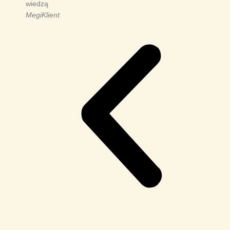
wiedzą
Megi
Klient