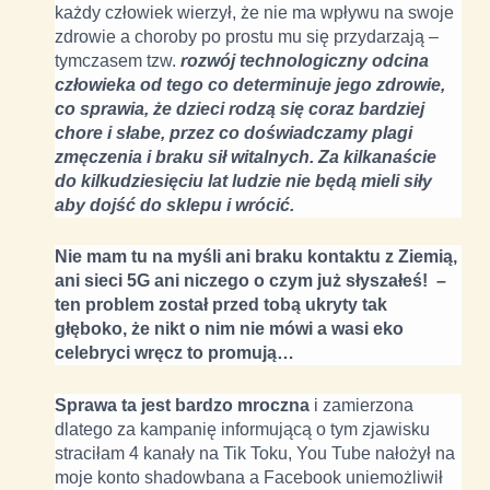
każdy człowiek wierzył, że nie ma wpływu na swoje
zdrowie a choroby po prostu mu się przydarzają –
tymczasem tzw.
rozwój technologiczny odcina
człowieka od tego co determinuje jego zdrowie,
co sprawia, że dzieci rodzą się coraz bardziej
chore i słabe, przez co doświadczamy plagi
zmęczenia i braku sił witalnych. Za kilkanaście
do kilkudziesięciu lat ludzie nie będą mieli siły
aby dojść do sklepu i wrócić.
Nie mam tu na myśli ani braku kontaktu z Ziemią,
ani sieci 5G ani niczego o czym już słyszałeś! –
ten problem został przed tobą ukryty tak
głęboko, że nikt o nim nie mówi a wasi eko
celebryci wręcz to promują…
Sprawa ta jest bardzo mroczna
i zamierzona
dlatego za kampanię informującą o tym zjawisku
straciłam 4 kanały na Tik Toku, You Tube nałożył na
moje konto shadowbana a Facebook uniemożliwił