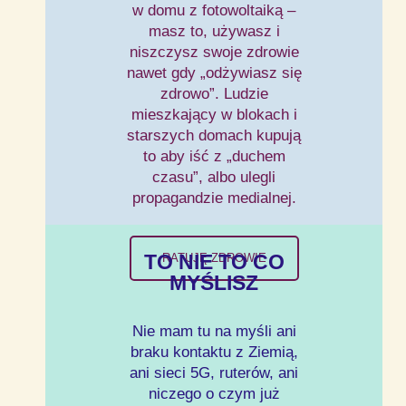
w domu z fotowoltaiką –
masz to, używasz i
niszczysz swoje zdrowie
nawet gdy „odżywiasz się
zdrowo”. Ludzie
mieszkający w blokach i
starszych domach kupują
to aby iść z „duchem
czasu”, albo ulegli
propagandzie medialnej.
TO NIE TO CO
RATUJĘ ZDROWIE
MYŚLISZ
Nie mam tu na myśli ani
braku kontaktu z Ziemią,
ani sieci 5G, ruterów, ani
niczego o czym już