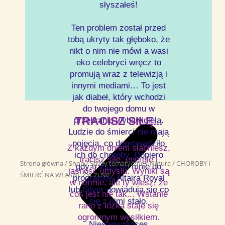
słyszałeś!
Ten problem został przed
tobą ukryty tak głęboko, że
nikt o nim nie mówi a wasi
eko celebryci wręcz to
promują wraz z telewizją i
innymi mediami… To jest
jak diabeł, który wchodzi
do twojego domu w
TRACISZ SIŁĘ...
przebraniu wybawiciela.
Ludzie do śmierci nie mają
pojęcia, co doprowadziło
Z każdym dniem słabniesz,
ich do choroby. Dopiero
tracisz siłę, energie i
Strona główna
/
Shop
/
Strefy tematyczne
/
Natura
/ CHOROBY I
gdy trafiają do mnie do
jasność umysłu. Wyniki są
ŚMIERĆ NA WŁASNE ŻYCZENIE
programów Altaira Royal
w normie, ale ty wiesz, że
lub Silver dowiadują się co
coś jest nie tak... Wstanie
się z nimi stało.
rano z łóżka staje się
ogromnym wysiłkiem.
Niestety proces