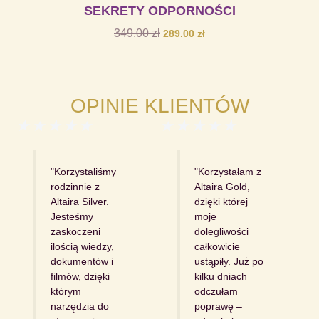
SEKRETY ODPORNOŚCI
349.00
zł
289.00
zł
OPINIE KLIENTÓW
Ocena
Ocena
★
★
★
★
★
★
★
★
★
★
5
5
z
z
5
5
"Korzystaliśmy
"Korzystałam z
rodzinnie z
Altaira Gold,
Altaira Silver.
dzięki której
Jesteśmy
moje
zaskoczeni
dolegliwości
ilością wiedzy,
całkowicie
dokumentów i
ustąpiły. Już po
filmów, dzięki
kilku dniach
którym
odczułam
narzędzia do
poprawę –