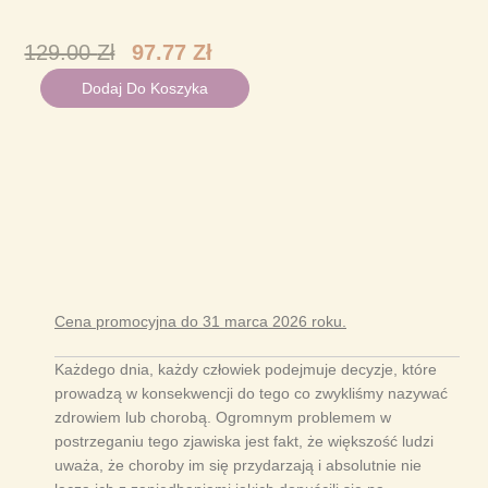
Pierwotna
Aktualna
129.00
Zł
97.77
Zł
Cena
Cena
ilość
Dodaj Do Koszyka
Wynosiła:
Wynosi:
CHOROBY
129.00 Zł.
97.77 Zł.
I
ŚMIERĆ
NA
WŁASNE
ŻYCZENIE
Cena promocyjna do 31 marca 2026 roku.
Każdego dnia, każdy człowiek podejmuje decyzje, które
prowadzą w konsekwencji do tego co zwykliśmy nazywać
zdrowiem lub chorobą. Ogromnym problemem w
postrzeganiu tego zjawiska jest fakt, że większość ludzi
uważa, że choroby im się przydarzają i absolutnie nie