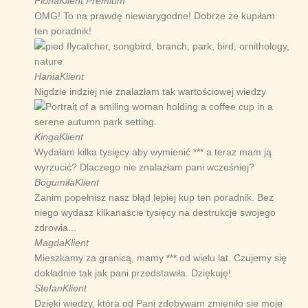
Fiona
Klient Premium
OMG! To na prawdę niewiarygodne! Dobrze że kupiłam
ten poradnik!
Hania
Klient
Nigdzie indziej nie znalazłam tak wartościowej wiedzy
Kinga
Klient
Wydałam kilka tysięcy aby wymienić *** a teraz mam ją
wyrzucić? Dlaczego nie znalazłam pani wcześniej?
Bogumiła
Klient
Zanim popełnisz nasz błąd lepiej kup ten poradnik. Bez
niego wydasz kilkanaście tysięcy na destrukcje swojego
zdrowia...
Magda
Klient
Mieszkamy za granicą, mamy *** od wielu lat. Czujemy się
dokładnie tak jak pani przedstawiła. Dziękuję!
Stefan
Klient
Dzięki wiedzy, która od Pani zdobywam zmieniło sie moje