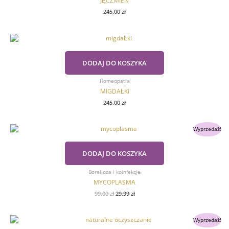
JĘCZMIEŃ
245.00
zł
DODAJ DO KOSZYKA
Homeopatia
MIGDAŁKI
245.00
zł
Pierwotna
Aktualna
Wyprzedaż!
cena
cena
wynosiła:
wynosi:
99.00 zł.
29.99 zł.
DODAJ DO KOSZYKA
Borelioza i koinfekcje
MYCOPLASMA
99.00
zł
29.99
zł
Pierwotna
Aktualna
Wyprzedaż!
cena
cena