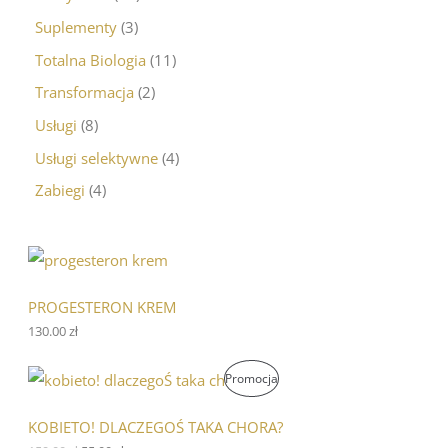
Suplementy
3
Totalna Biologia
11
Transformacja
2
Usługi
8
Usługi selektywne
4
Zabiegi
4
PROGESTERON KREM
130.00
zł
P
A
P
Promocja
i
k
e
t
R
r
u
KOBIETO! DLACZEGOŚ TAKA CHORA?
w
a
O