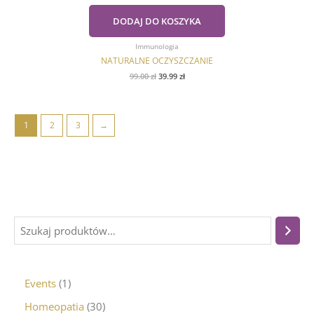
wynosiła:
wynosi:
99.00 zł.
39.99 zł.
DODAJ DO KOSZYKA
Immunologia
NATURALNE OCZYSZCZANIE
99.00
zł
39.99
zł
1
2
3
→
Events
1
Homeopatia
30