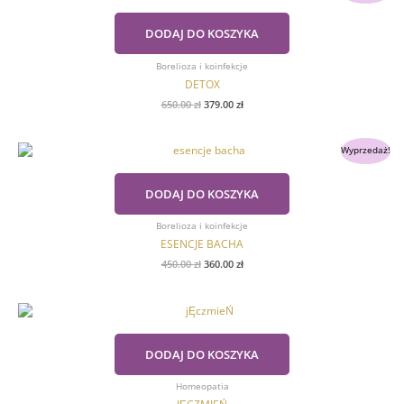
wynosiła:
wynosi:
650.00 zł.
379.00 zł.
DODAJ DO KOSZYKA
Borelioza i koinfekcje
DETOX
650.00
zł
379.00
zł
Pierwotna
Aktualna
Wyprzedaż!
cena
cena
wynosiła:
wynosi:
450.00 zł.
360.00 zł.
DODAJ DO KOSZYKA
Borelioza i koinfekcje
ESENCJE BACHA
450.00
zł
360.00
zł
DODAJ DO KOSZYKA
Homeopatia