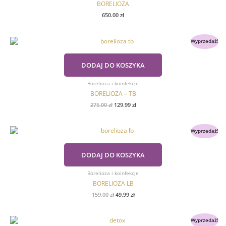
BORELIOZA
650.00
zł
Pierwotna
Aktualna
Wyprzedaż!
cena
cena
wynosiła:
wynosi:
275.00 zł.
129.99 zł.
DODAJ DO KOSZYKA
Borelioza i koinfekcje
BORELIOZA – TB
275.00
zł
129.99
zł
Pierwotna
Aktualna
Wyprzedaż!
cena
cena
wynosiła:
wynosi:
159.00 zł.
49.99 zł.
DODAJ DO KOSZYKA
Borelioza i koinfekcje
BORELIOZA LB
159.00
zł
49.99
zł
Pierwotna
Aktualna
Wyprzedaż!
cena
cena