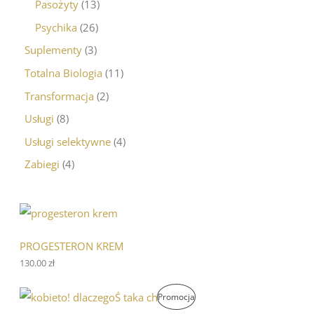
Pasożyty
13
Psychika
26
Suplementy
3
Totalna Biologia
11
Transformacja
2
Usługi
8
Usługi selektywne
4
Zabiegi
4
PROGESTERON KREM
130.00
zł
P
A
P
Promocja
i
k