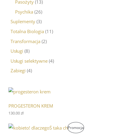
Pasożyty
13
Psychika
26
Suplementy
3
Totalna Biologia
11
Transformacja
2
Usługi
8
Usługi selektywne
4
Zabiegi
4
PROGESTERON KREM
130.00
zł
P
A
P
Promocja
i
k