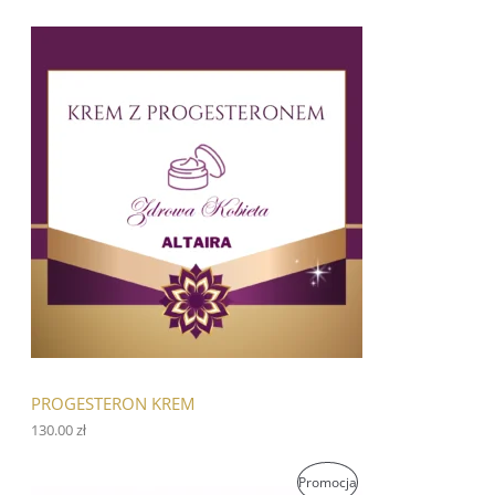
PROGESTERON KREM
130.00
zł
P
A
P
Promocja