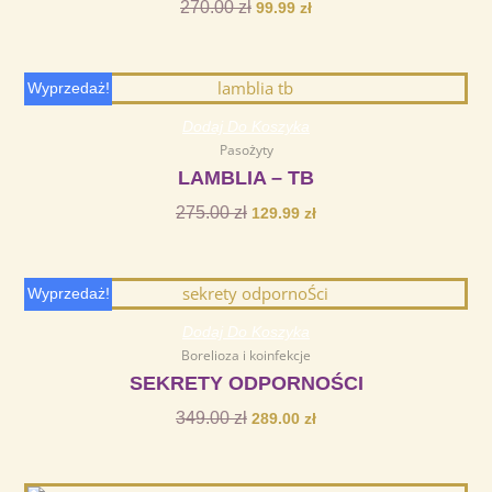
270.00
zł
99.99
zł
Pierwotna
Aktualna
Wyprzedaż!
cena
cena
Dodaj Do Koszyka
wynosiła:
wynosi:
Pasożyty
275.00 zł.
129.99 zł.
LAMBLIA – TB
275.00
zł
129.99
zł
Pierwotna
Aktualna
Wyprzedaż!
cena
cena
Dodaj Do Koszyka
wynosiła:
wynosi:
Borelioza i koinfekcje
349.00 zł.
289.00 zł.
SEKRETY ODPORNOŚCI
349.00
zł
289.00
zł