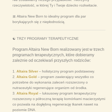
rzeczywistość, w której Ty i Twoje dziecko rozkwitacie.
🎀 Altaira New Born to idealny program dla par
borykających się z niepłodnością.
☯️ TRZY PROGRAMY TERAPEUTYCZNE
Program Altaira New Born realizowany jest w trzech
programach terapeutycznych, które dobieramy
zależnie od oczekiwań przyszłych rodziców:
1.
Altaira Silver
– holistyczny program podstawowy.
2.
Altaira Gold
– program zawierający wszystko co
potrzebne do wykonania zaleceń rozszerzony o
nutraceutyki regenerujące organizm od środka.
3.
Altaira Royal
– luksusowy program terapeutyczny
rozszerzony o półroczną terapię komórkami macierzystymi
co pozwala na dogłębną regenerację tkanek nawet na
poziomie DNA.