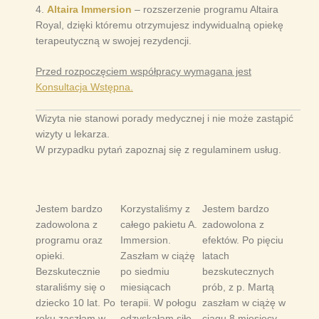
4.
Altaira Immersion
– rozszerzenie programu Altaira
Royal, dzięki któremu otrzymujesz indywidualną opiekę
terapeutyczną w swojej rezydencji.
Przed rozpoczęciem współpracy wymagana jest
Konsultacja Wstępna.
Wizyta nie stanowi porady medycznej i nie może zastąpić
wizyty u lekarza.
W przypadku pytań zapoznaj się z regulaminem usług.
Jestem bardzo
Korzystaliśmy z
Jestem bardzo
zadowolona z
całego pakietu A.
zadowolona z
programu oraz
Immersion.
efektów. Po pięciu
opieki.
Zaszłam w ciążę
latach
Bezskutecznie
po siedmiu
bezskutecznych
staraliśmy się o
miesiącach
prób, z p. Martą
dziecko 10 lat. Po
terapii. W połogu
zaszłam w ciążę w
roku zaszłam w
odzyskałam siłę
ciągu 8 miesięcy