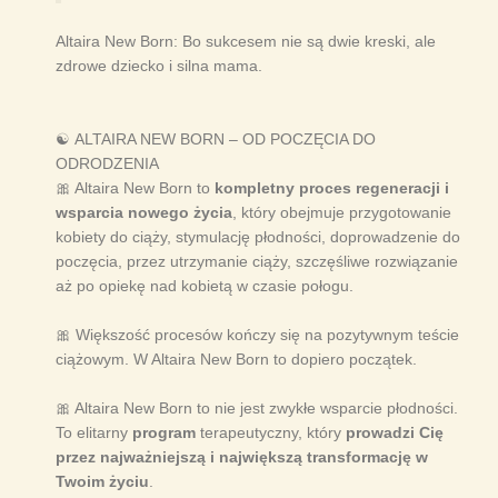
Altaira New Born: Bo sukcesem nie są dwie kreski, ale
zdrowe dziecko i silna mama.
☯️
ALTAIRA NEW BORN – OD POCZĘCIA DO
ODRODZENIA
🎀
Altaira New Born to
kompletny proces regeneracji i
wsparcia nowego życia
, który obejmuje przygotowanie
kobiety do ciąży, stymulację płodności, doprowadzenie do
poczęcia, przez utrzymanie ciąży, szczęśliwe rozwiązanie
aż po opiekę nad kobietą w czasie połogu.
🎀
Większość procesów kończy się na pozytywnym teście
ciążowym. W Altaira New Born to dopiero początek.
🎀
Altaira New Born to nie jest zwykłe wsparcie płodności.
To elitarny
program
terapeutyczny, który
prowadzi Cię
przez najważniejszą i największą transformację w
Twoim życiu
.