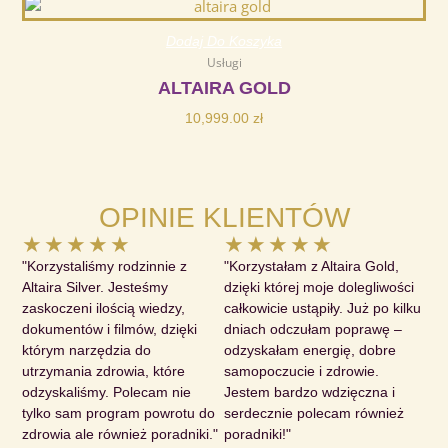
Dodaj Do Koszyka
Usługi
ALTAIRA GOLD
10,999.00
zł
OPINIE KLIENTÓW
Ocena
Ocena
★
★
★
★
★
★
★
★
★
★
5
5
"Korzystaliśmy rodzinnie z
"Korzystałam z Altaira Gold,
z
z
Altaira Silver. Jesteśmy
dzięki której moje dolegliwości
zaskoczeni ilością wiedzy,
5
całkowicie ustąpiły. Już po kilku
5
dokumentów i filmów, dzięki
dniach odczułam poprawę –
którym narzędzia do
odzyskałam energię, dobre
utrzymania zdrowia, które
samopoczucie i zdrowie.
odzyskaliśmy. Polecam nie
Jestem bardzo wdzięczna i
tylko sam program powrotu do
serdecznie polecam również
zdrowia ale również poradniki."
poradniki!"