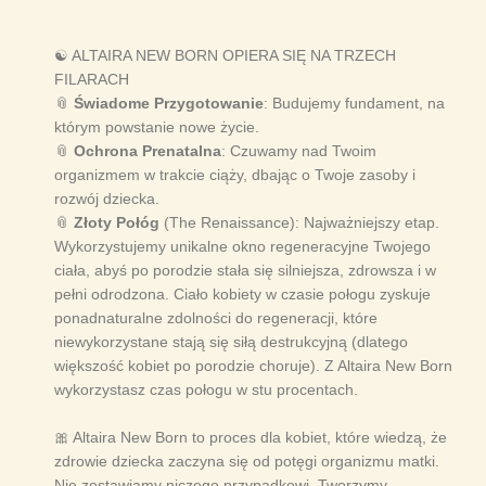
☯️ ALTAIRA NEW BORN OPIERA SIĘ NA TRZECH
FILARACH
📎
Świadome Przygotowanie
: Budujemy fundament, na
którym powstanie nowe życie.
📎
Ochrona Prenatalna
: Czuwamy nad Twoim
organizmem w trakcie ciąży, dbając o Twoje zasoby i
rozwój dziecka.
📎
Złoty Połóg
(The Renaissance): Najważniejszy etap.
Wykorzystujemy unikalne okno regeneracyjne Twojego
ciała, abyś po porodzie stała się silniejsza, zdrowsza i w
pełni odrodzona. Ciało kobiety w czasie połogu zyskuje
ponadnaturalne zdolności do regeneracji, które
niewykorzystane stają się siłą destrukcyjną (dlatego
większość kobiet po porodzie choruje). Z Altaira New Born
wykorzystasz czas połogu w stu procentach.
🎀 Altaira New Born t
o proces dla kobiet, które wiedzą, że
zdrowie dziecka zaczyna się od potęgi organizmu matki.
Nie zostawiamy niczego przypadkowi. Tworzymy