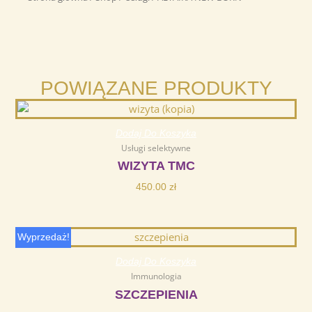
POWIĄZANE PRODUKTY
Dodaj Do Koszyka
Usługi selektywne
WIZYTA TMC
450.00
zł
Pierwotna
Aktualna
Wyprzedaż!
cena
cena
Dodaj Do Koszyka
wynosiła:
wynosi:
Immunologia
270.00 zł.
99.99 zł.
SZCZEPIENIA