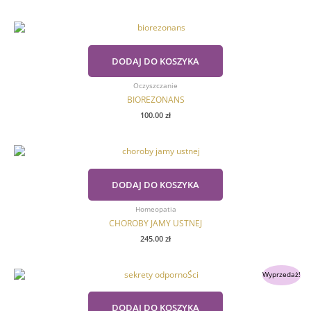
DODAJ DO KOSZYKA
Oczyszczanie
BIOREZONANS
100.00
zł
DODAJ DO KOSZYKA
Homeopatia
CHOROBY JAMY USTNEJ
245.00
zł
Pierwotna
Aktualna
Wyprzedaż!
cena
cena
wynosiła:
wynosi:
349.00 zł.
289.00 zł.
DODAJ DO KOSZYKA