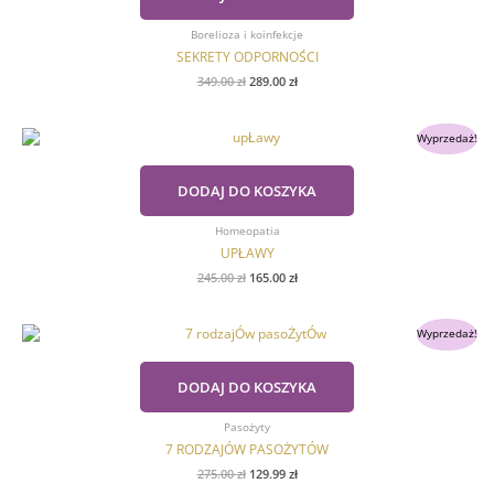
Borelioza i koinfekcje
SEKRETY ODPORNOŚCI
349.00
zł
289.00
zł
Pierwotna
Aktualna
Wyprzedaż!
cena
cena
wynosiła:
wynosi:
245.00 zł.
165.00 zł.
DODAJ DO KOSZYKA
Homeopatia
UPŁAWY
245.00
zł
165.00
zł
Pierwotna
Aktualna
Wyprzedaż!
cena
cena
wynosiła:
wynosi:
275.00 zł.
129.99 zł.
DODAJ DO KOSZYKA
Pasożyty
7 RODZAJÓW PASOŻYTÓW
275.00
zł
129.99
zł