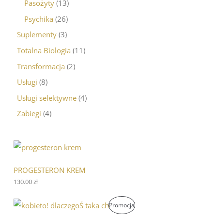
Pasożyty
13
Psychika
26
Suplementy
3
Totalna Biologia
11
Transformacja
2
Usługi
8
Usługi selektywne
4
Zabiegi
4
PROGESTERON KREM
130.00
zł
P
A
P
Promocja
i
k