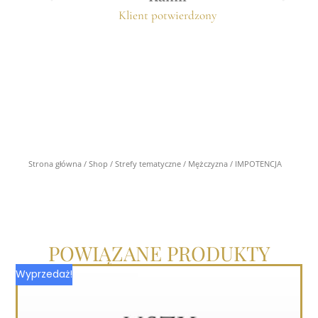
Klient potwierdzony
Strona główna
/
Shop
/
Strefy tematyczne
/
Mężczyzna
/ IMPOTENCJA
POWIĄZANE PRODUKTY
Pierwotna
Aktualna
Wyprzedaż!
cena
cena
wynosiła:
wynosi:
245.00 zł.
145.00 zł.