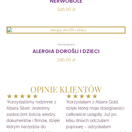
NERWOBÓLE
245.00
zł
Dodaj Do Koszyka
Homeopatia
ALERGIA DOROŚLI I DZIECI
245.00
zł
OPINIE KLIENTÓW
Ocena
Ocena
★
★
★
★
★
★
★
★
★
★
5
5
"Korzystaliśmy rodzinnie z
"Korzystałam z Altaira Gold,
z
z
Altaira Silver. Jesteśmy
dzięki której moje dolegliwości
5
5
zaskoczeni ilością wiedzy,
całkowicie ustąpiły. Już po
dokumentów i filmów, dzięki
kilku dniach odczułam
którym narzędzia do
poprawę – odzyskałam