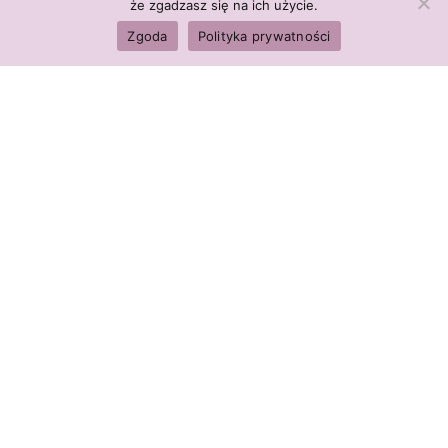
że zgadzasz się na ich użycie.
ilość
IMPOTENCJA
DODAJ DO KOSZYKA
Zgoda
Polityka prywatności