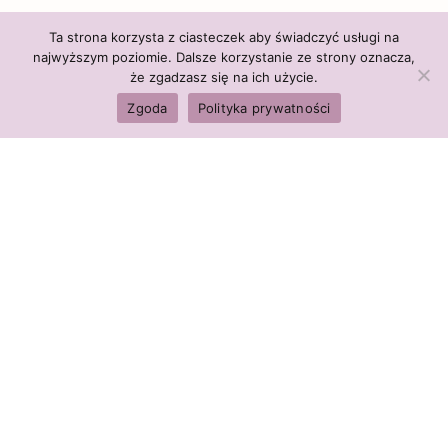
Ta strona korzysta z ciasteczek aby świadczyć usługi na
Subskrybuj i dołącz do społeczności Altairy
najwyższym poziomie. Dalsze korzystanie ze strony oznacza,
LIBRARY OF HEALTH
że zgadzasz się na ich użycie.
Zgoda
Polityka prywatności
WCHODZĘ