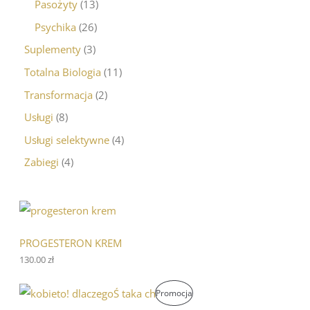
Pasożyty
13
Psychika
26
Suplementy
3
Totalna Biologia
11
Transformacja
2
Usługi
8
Usługi selektywne
4
Zabiegi
4
PROGESTERON KREM
130.00
zł
P
A
P
Promocja
i
k