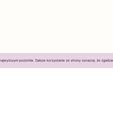
 najwyższym poziomie. Dalsze korzystanie ze strony oznacza, że zgadzas
Altairy