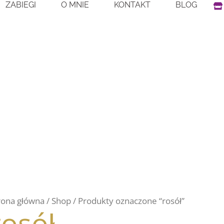
S
ZABIEGI
O MNIE
KONTAKT
BLOG
t
o
r
e
rona główna
/
Shop
/ Produkty oznaczone “rosół”
rosół