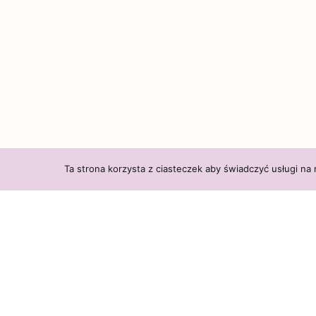
Ta strona korzysta z ciasteczek aby świadczyć usługi na
Subskrybuj i dołącz do społeczności 
LIBRARY OF
HEALTH
WCHODZĘ