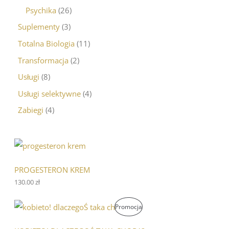
Psychika
26
Suplementy
3
Totalna Biologia
11
Transformacja
2
Usługi
8
Usługi selektywne
4
Zabiegi
4
PROGESTERON KREM
130.00
zł
P
A
P
Promocja
i
k
e
t
R