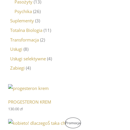
Pasożyty
13
Psychika
26
Suplementy
3
Totalna Biologia
11
Transformacja
2
Usługi
8
Usługi selektywne
4
Zabiegi
4
PROGESTERON KREM
130.00
zł
P
A
P
Promocja
i
k