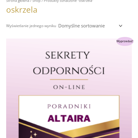
Strona główna
/
Shop
/ Produkty oznaczone “oskrzela”
oskrzela
Wyświetlanie jednego wyniku
Pierwotna
Aktualna
Wyprzedaż!
cena
cena
wynosiła:
wynosi:
349.00 zł.
289.00 zł.