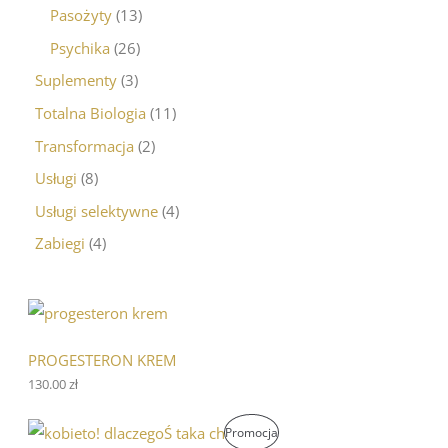
Pasożyty
13
Psychika
26
Suplementy
3
Totalna Biologia
11
Transformacja
2
Usługi
8
Usługi selektywne
4
Zabiegi
4
PROGESTERON KREM
130.00
zł
P
A
P
Promocja
i
k