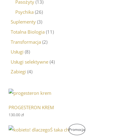
Pasożyty
13
Psychika
26
Suplementy
3
Totalna Biologia
11
Transformacja
2
Usługi
8
Usługi selektywne
4
Zabiegi
4
PROGESTERON KREM
130.00
zł
P
A
P
Promocja
i
k