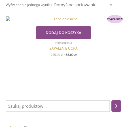
Wyświetlanie jednego wyniku
Pierwotna
Aktualna
Wyprzedaż!
cena
cena
wynosiła:
wynosi:
245.00 zł.
155.00 zł.
DODAJ DO KOSZYKA
Homeopatia
ZAPALENIE UCHA
245.00
zł
155.00
zł