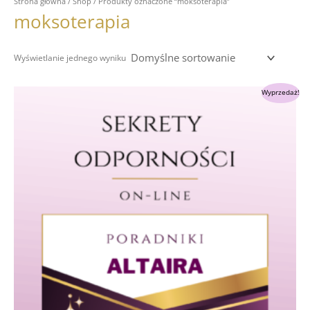
Strona główna
/
Shop
/ Produkty oznaczone “moksoterapia”
moksoterapia
Wyświetlanie jednego wyniku
Pierwotna
Aktualna
Wyprzedaż!
cena
cena
wynosiła:
wynosi:
349.00 zł.
289.00 zł.