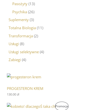
Pasożyty
13
Psychika
26
Suplementy
3
Totalna Biologia
11
Transformacja
2
Usługi
8
Usługi selektywne
4
Zabiegi
4
PROGESTERON KREM
130.00
zł
P
A
P
Promocja
i
k