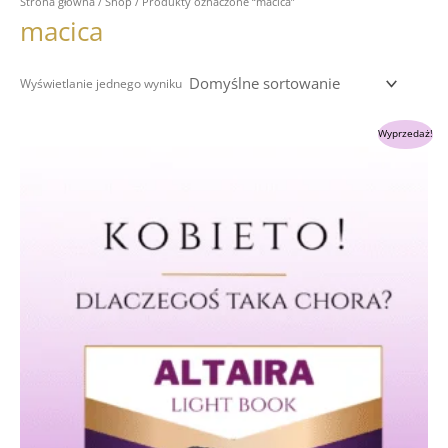
Strona główna
/
Shop
/ Produkty oznaczone “macica”
macica
Wyświetlanie jednego wyniku
Pierwotna
Aktualna
Wyprzedaż!
cena
cena
wynosiła:
wynosi:
159.00 zł.
55.00 zł.