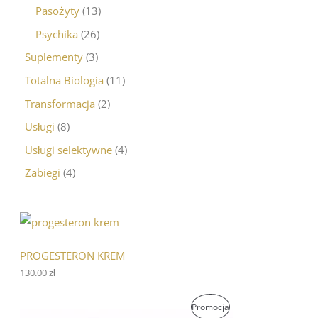
Pasożyty
13
Psychika
26
Suplementy
3
Totalna Biologia
11
Transformacja
2
Usługi
8
Usługi selektywne
4
Zabiegi
4
PROGESTERON KREM
130.00
zł
P
A
P
Promocja
i
k