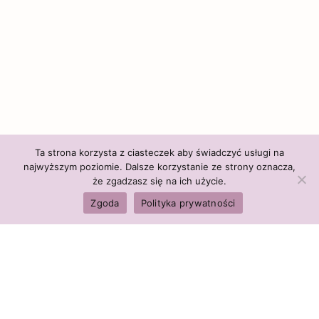
Ta strona korzysta z ciasteczek aby świadczyć usługi na
najwyższym poziomie. Dalsze korzystanie ze strony oznacza,
że zgadzasz się na ich użycie.
Zgoda
Polityka prywatności
Subskrybuj i dołącz do społeczności Altairy
LIBRARY OF HEALTH
WCHODZĘ