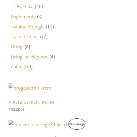
Psychika
26
Suplementy
3
Totalna Biologia
11
Transformacja
2
Usługi
8
Usługi selektywne
4
Zabiegi
4
PROGESTERON KREM
130.00
zł
P
A
P
Promocja
i
k
e
t
R