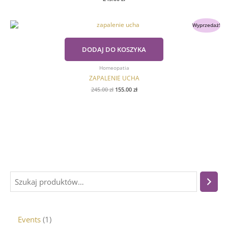
Pierwotna
Aktualna
Wyprzedaż!
cena
cena
wynosiła:
wynosi:
245.00 zł.
155.00 zł.
DODAJ DO KOSZYKA
Homeopatia
ZAPALENIE UCHA
245.00
zł
155.00
zł
Events
1