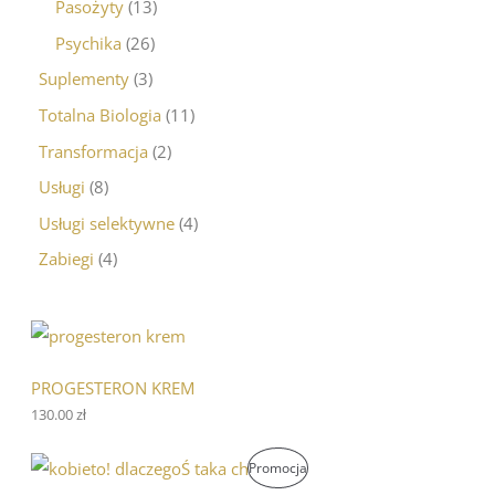
Pasożyty
13
Psychika
26
Suplementy
3
Totalna Biologia
11
Transformacja
2
Usługi
8
Usługi selektywne
4
Zabiegi
4
PROGESTERON KREM
130.00
zł
P
A
P
Promocja
i
k