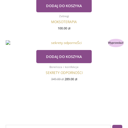
DODAJ DO KOSZYKA
Zabiegi
MOKSOTERAPIA
100.00
zł
Pierwotna
Aktualna
Wyprzedaż!
cena
cena
wynosiła:
wynosi:
349.00 zł.
289.00 zł.
DODAJ DO KOSZYKA
Borelioza i koinfekcje
SEKRETY ODPORNOŚCI
349.00
zł
289.00
zł