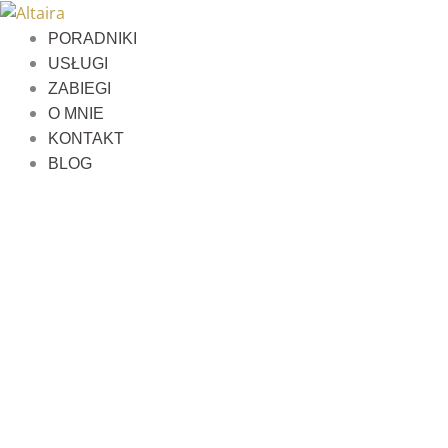
Przejdź
do
PORADNIKI
treści
USŁUGI
ZABIEGI
O MNIE
KONTAKT
BLOG