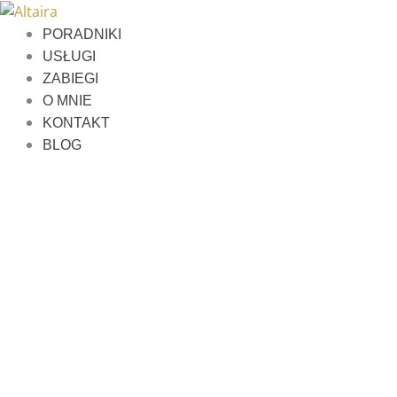
Przejdź
do
PORADNIKI
treści
USŁUGI
ZABIEGI
O MNIE
KONTAKT
BLOG