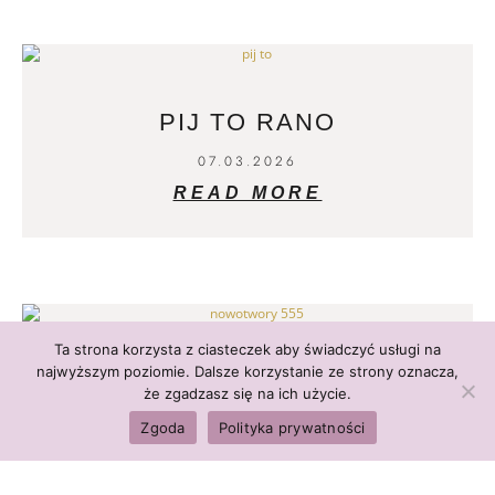
PIJ TO RANO
07.03.2026
READ MORE
Ta strona korzysta z ciasteczek aby świadczyć usługi na
najwyższym poziomie. Dalsze korzystanie ze strony oznacza,
CHOROBY NOWOTWOROWE
że zgadzasz się na ich użycie.
28.02.2026
Zgoda
Polityka prywatności
READ MORE