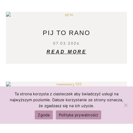
PIJ TO RANO
07.03.2026
READ MORE
Ta strona korzysta z ciasteczek aby świadczyć usługi na
najwyższym poziomie. Dalsze korzystanie ze strony oznacza,
CHOROBY NOWOTWOROWE
że zgadzasz się na ich użycie.
28.02.2026
Zgoda
Polityka prywatności
READ MORE