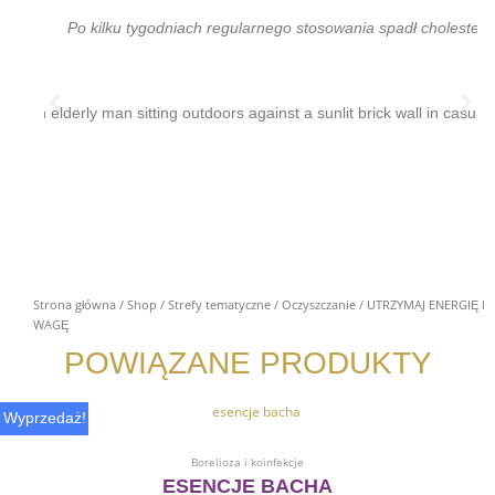
Po kilku tygodniach regularnego stosowania spadł cholestero
Strona główna
/
Shop
/
Strefy tematyczne
/
Oczyszczanie
/ UTRZYMAJ ENERGIĘ I
WAGĘ
POWIĄZANE PRODUKTY
Pierwotna
Aktualna
Wyprzedaż!
cena
cena
Dodaj Do Koszyka
wynosiła:
wynosi:
Borelioza i koinfekcje
450.00 zł.
360.00 zł.
ESENCJE BACHA