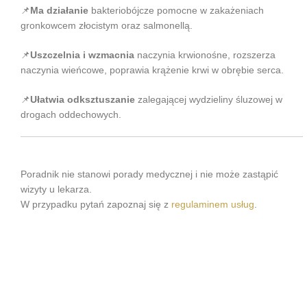
📌
Ma działanie
bakteriobójcze pomocne w zakażeniach
gronkowcem złocistym oraz salmonellą.
📌
Uszczelnia i wzmacnia
naczynia krwionośne, rozszerza
naczynia wieńcowe, poprawia krążenie krwi w obrębie serca.
📌
Ułatwia odksztuszanie
zalegającej wydzieliny śluzowej w
drogach oddechowych.
Poradnik nie stanowi porady medycznej i nie może zastąpić
wizyty u lekarza.
W przypadku pytań zapoznaj się z
regulaminem usług
.