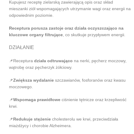
Kupujesz receptę zielarską zawierającą opis oraz skład
mieszanki ziół wspomagających utrzymanie wagi oraz energii na
odpowiednim poziomie.
Receptura porusza zastoje oraz działa oczyszczająco na
kluczowe organy filtrujące
, co skutkuje przypływem energii.
DZIAŁANIE
📌
Receptura
działa odtruwająco
na nerki, pęcherz moczowy,
wątrobę oraz pęcherzyk żółciowy.
📌
Zwiększa wydalanie
szczawianów, fosforanów oraz kwasu
moczowego.
📌
Wspomaga prawidłowe
ciśnienie tętnicze oraz krzepliwość
krwi.
📌
Redukuje stężenie
cholesterolu we krwi, przeciwdziała
miażdżycy i chorobie Alzheimera.