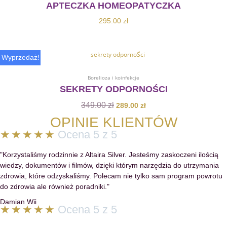
APTECZKA HOMEOPATYCZKA
295.00
zł
Pierwotna
Aktualna
Wyprzedaż!
cena
cena
Dodaj Do Koszyka
wynosiła:
wynosi:
Borelioza i koinfekcje
349.00 zł.
289.00 zł.
SEKRETY ODPORNOŚCI
349.00
zł
289.00
zł
OPINIE KLIENTÓW
★
★
★
★
★
Ocena 5 z 5
"Korzystaliśmy rodzinnie z Altaira Silver. Jesteśmy zaskoczeni ilością
wiedzy, dokumentów i filmów, dzięki którym narzędzia do utrzymania
zdrowia, które odzyskaliśmy. Polecam nie tylko sam program powrotu
do zdrowia ale również poradniki."
Damian Wii
★
★
★
★
★
Ocena 5 z 5