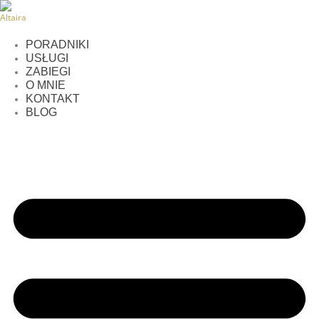
Przejdź
do
treści
PORADNIKI
USŁUGI
ZABIEGI
O MNIE
KONTAKT
BLOG