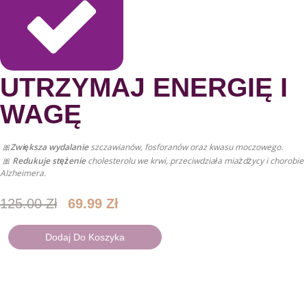
UTRZYMAJ ENERGIĘ I
ilość
Pierwotna
Aktualna
UTRZYMAJ
Cena
Cena
ENERGIĘ
WAGĘ
Wynosiła:
Wynosi:
I
125.00 Zł.
69.99 Zł.
WAGĘ
🎀
Zwiększa wydalanie
szczawianów, fosforanów oraz kwasu moczowego.
🎀
Redukuje stężenie
cholesterolu we krwi, przeciwdziała miażdżycy i chorobie
Alzheimera.
125.00
Zł
69.99
Zł
Dodaj Do Koszyka