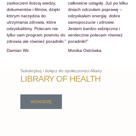
5
5
zaskoczeni ilością wiedzy,
całkowicie ustąpiły. Już po kilku
dokumentów i filmów, dzięki
dniach odczułam poprawę –
którym narzędzia do
odzyskałam energię, dobre
utrzymania zdrowia, które
samopoczucie i zdrowie.
odzyskaliśmy. Polecam nie
Jestem bardzo wdzięczna i
tylko sam program powrotu do
serdecznie polecam również
zdrowia ale również poradniki."
poradniki!"
Damian Wii
Monika Ostrówka
Subskrybuj i dołącz do społeczności Altairy
LIBRARY OF HEALTH
WCHODZĘ