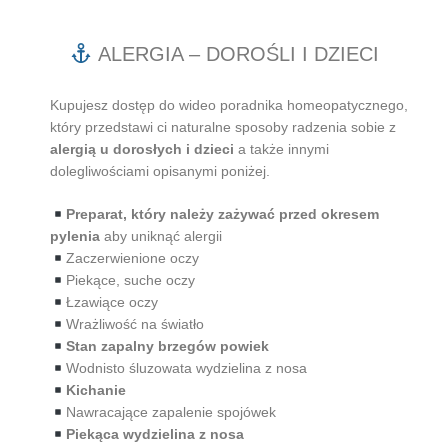
ALERGIA – DOROŚLI I DZIECI
Kupujesz dostęp do wideo poradnika homeopatycznego,
który przedstawi ci naturalne sposoby radzenia sobie z
alergią u dorosłych i dzieci
a także innymi
dolegliwościami opisanymi poniżej.
Preparat, który należy zażywać przed okresem
pylenia
aby uniknąć alergii
Zaczerwienione oczy
Piekące, suche oczy
Łzawiące oczy
Wrażliwość na światło
Stan zapalny brzegów powiek
Wodnisto śluzowata wydzielina z nosa
Kichanie
Nawracające zapalenie spojówek
Piekąca wydzielina z nosa