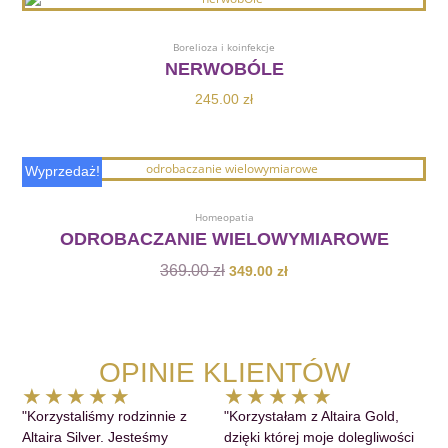
Dodaj Do Koszyka
Borelioza i koinfekcje
NERWOBÓLE
245.00
zł
Pierwotna
Aktualna
Wyprzedaż!
cena
cena
Dodaj Do Koszyka
wynosiła:
wynosi:
Homeopatia
369.00 zł.
349.00 zł.
ODROBACZANIE WIELOWYMIAROWE
369.00
zł
349.00
zł
OPINIE KLIENTÓW
Ocena
Ocena
★
★
★
★
★
★
★
★
★
★
5
5
"Korzystaliśmy rodzinnie z
"Korzystałam z Altaira Gold,
z
z
Altaira Silver. Jesteśmy
dzięki której moje dolegliwości