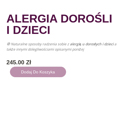
b
u
c
a
a
h
ALERGIA DOROŚLI
I DZIECI
g
t
e
🧭 Naturalne sposoby radzenia sobie z
alergią u dorosłych i dzieci
a
e
c
także innymi dolegliwościami opisanymi poniżej
k
245.00
Zł
ilość
Dodaj Do Koszyka
ALERGIA
DOROŚLI
I
DZIECI