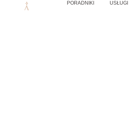
Przejdź
PORADNIKI
USŁUGI
do
treści