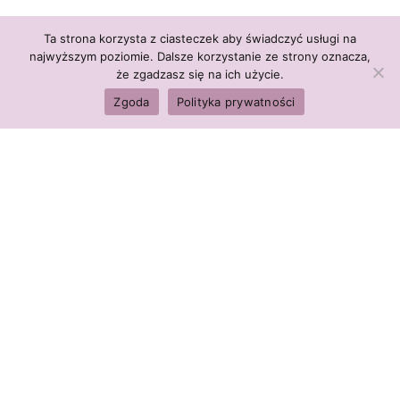
Ta strona korzysta z ciasteczek aby świadczyć usługi na
najwyższym poziomie. Dalsze korzystanie ze strony oznacza,
że zgadzasz się na ich użycie.
PIJ TO RANO
Zgoda
Polityka prywatności
07.03.2026
READ MORE
CHOROBY NOWOTWOROWE
28.02.2026
READ MORE