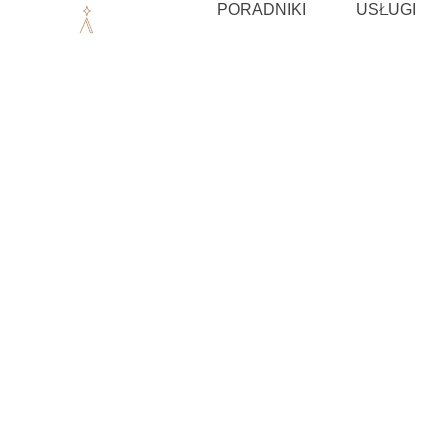
Przejdź
PORADNIKI
USŁUGI
do
treści