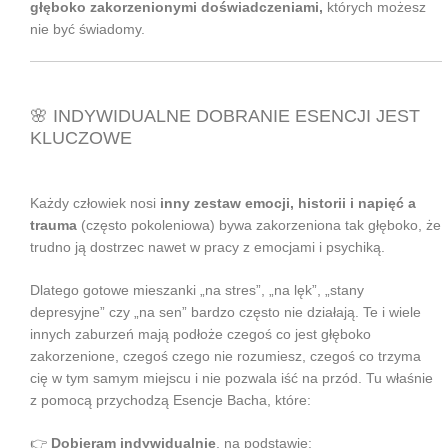
głęboko zakorzenionymi doświadczeniami,
których możesz
nie być świadomy.
🌸 INDYWIDUALNE DOBRANIE ESENCJI JEST
KLUCZOWE
Każdy człowiek nosi
inny zestaw emocji, historii i napięć a
trauma
(często pokoleniowa) bywa zakorzeniona tak głęboko, że
trudno ją dostrzec nawet w pracy z emocjami i psychiką.
Dlatego gotowe mieszanki „na stres”, „na lęk”, „stany
depresyjne” czy „na sen” bardzo często nie działają. Te i wiele
innych zaburzeń mają podłoże czegoś co jest głęboko
zakorzenione, czegoś czego nie rozumiesz, czegoś co trzyma
cię w tym samym miejscu i nie pozwala iść na przód. Tu właśnie
z pomocą przychodzą Esencje Bacha, które:
👉
Dobieram indywidualnie
, na podstawie: