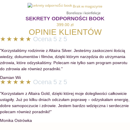
Brak w magazynie
Dowiedz Się Więcej
Borelioza i koinfekcje
SEKRETY ODPORNOŚCI BOOK
399.00
zł
OPINIE KLIENTÓW
★
★
★
★
★
Ocena 5 z 5
"Korzystaliśmy rodzinnie z Altaira Silver. Jesteśmy zaskoczeni ilością
wiedzy, dokumentów i filmów, dzięki którym narzędzia do utrzymania
zdrowia, które odzyskaliśmy. Polecam nie tylko sam program powrotu
do zdrowia ale również poradniki."
Damian Wii
★
★
★
★
★
Ocena 5 z 5
"Korzystałam z Altaira Gold, dzięki której moje dolegliwości całkowicie
ustąpiły. Już po kilku dniach odczułam poprawę – odzyskałam energię,
dobre samopoczucie i zdrowie. Jestem bardzo wdzięczna i serdecznie
polecam również poradniki!"
Monika Ostrówka