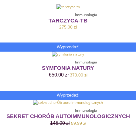
Dodaj Do Koszyka
Immunologia
TARCZYCA-TB
275.00
zł
Pierwotna
Aktualna
Wyprzedaż!
cena
cena
wynosiła:
wynosi:
Dodaj Do Koszyka
Immunologia
650.00 zł.
379.00 zł.
SYMFONIA NATURY
650.00
zł
379.00
zł
Pierwotna
Aktualna
Wyprzedaż!
cena
cena
wynosiła:
wynosi:
Dodaj Do Koszyka
Immunologia
145.00 zł.
59.99 zł.
SEKRET CHORÓB AUTOIMMUNOLOGICZNYCH
145.00
zł
59.99
zł