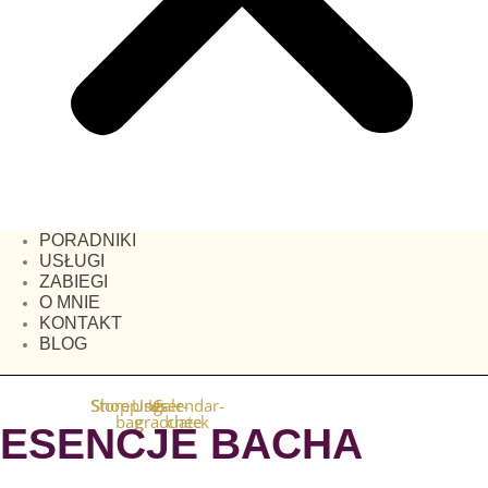
PORADNIKI
USŁUGI
ZABIEGI
O MNIE
KONTAKT
BLOG
Store
Shopping-
User
User-
Calendar-
bag
graduate
check
ESENCJE BACHA