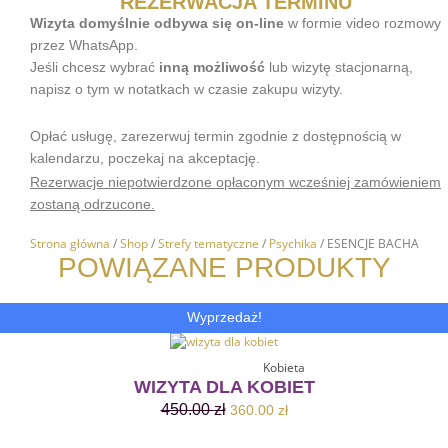
REZERWACJA TERMINU
Wizyta domyślnie odbywa się on-line
w formie video rozmowy
przez WhatsApp.
Jeśli chcesz wybrać
inną możliwość
lub wizytę stacjonarną,
napisz o tym w notatkach w czasie zakupu wizyty.
Opłać usługę, zarezerwuj termin zgodnie z dostępnością w
kalendarzu, poczekaj na akceptację.
Rezerwacje niepotwierdzone opłaconym wcześniej zamówieniem
zostaną odrzucone.
Strona główna
/
Shop
/
Strefy tematyczne
/
Psychika
/ ESENCJE BACHA
POWIĄZANE PRODUKTY
Pierwotna
Aktualna
Wyprzedaż!
cena
cena
wynosiła:
wynosi:
Dodaj Do Koszyka
Kobieta
450.00 zł.
360.00 zł.
WIZYTA DLA KOBIET
450.00
zł
360.00
zł