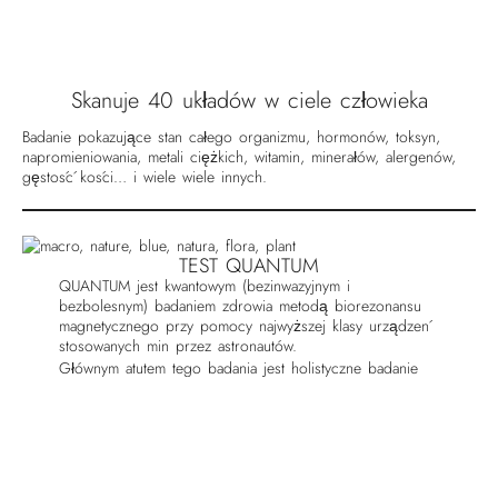
Skanuje 40 układów w ciele człowieka
Badanie pokazujące stan całego organizmu, hormonów, toksyn,
napromieniowania, metali ciężkich, witamin, minerałów, alergenów,
gęstość kości… i wiele wiele innych.
TEST QUANTUM
QUANTUM jest kwantowym (bezinwazyjnym i
bezbolesnym) badaniem zdrowia metodą biorezonansu
magnetycznego przy pomocy najwyższej klasy urządzeń
stosowanych min przez astronautów.
Głównym atutem tego badania jest holistyczne badanie
całego organizmu oraz możliwość działań
profilaktycznych poprzez ustalenie niedoborów
energetycznych w komórkach witamin, minerałów,
aminokwasów i kolagenu. Analizie podlega także układ
hormonalny i odpornościowy.