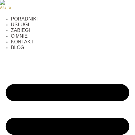
Przejdź
do
treści
PORADNIKI
USŁUGI
ZABIEGI
O MNIE
KONTAKT
BLOG