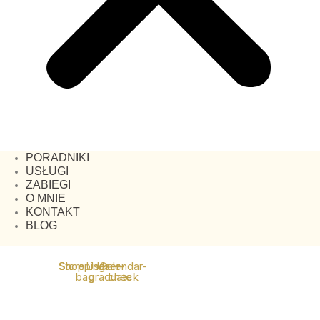
PORADNIKI
USŁUGI
ZABIEGI
O MNIE
KONTAKT
BLOG
Store
Shopping-
User
User-
Calendar-
bag
graduate
check