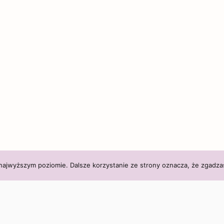
 najwyższym poziomie. Dalsze korzystanie ze strony oznacza, że zgadzas