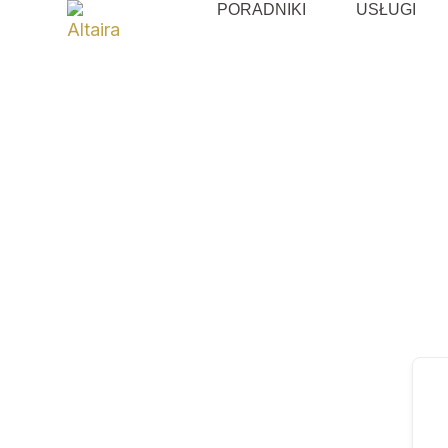
PORADNIKI
USŁUGI
Przejdź
do
treści