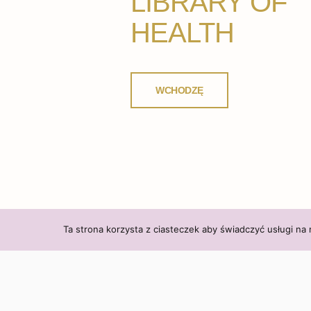
LIBRARY OF
HEALTH
WCHODZĘ
Ta strona korzysta z ciasteczek aby świadczyć usługi na
T
Y
F
I
T
i
o
a
n
i