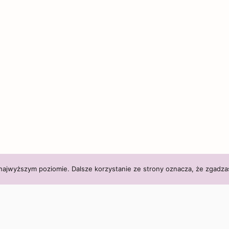
 najwyższym poziomie. Dalsze korzystanie ze strony oznacza, że zgadzas