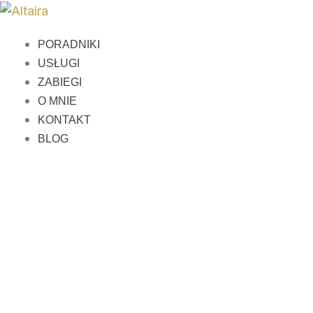
Przejdź
do
PORADNIKI
treści
USŁUGI
ZABIEGI
O MNIE
KONTAKT
BLOG