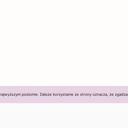
 najwyższym poziomie. Dalsze korzystanie ze strony oznacza, że zgadzas