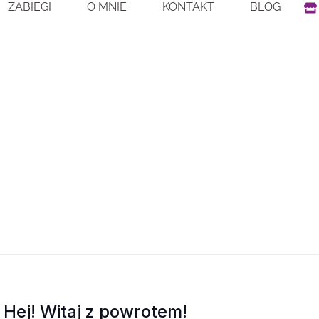
S
ZABIEGI
O MNIE
KONTAKT
BLOG
t
o
r
e
Hej! Witaj z powrotem!