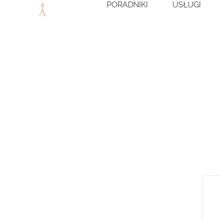
PORADNIKI
USŁUGI
Przejdź
do
treści