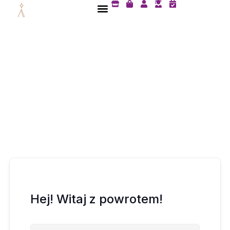
S
S
U
U
C
Przejdź
t
h
s
s
a
do
o
o
e
e
l
treści
r
p
r
r
e
e
p
-
n
i
g
d
n
r
a
g
a
r
-
d
-
b
u
c
a
a
h
g
t
e
e
c
k
Hej! Witaj z powrotem!