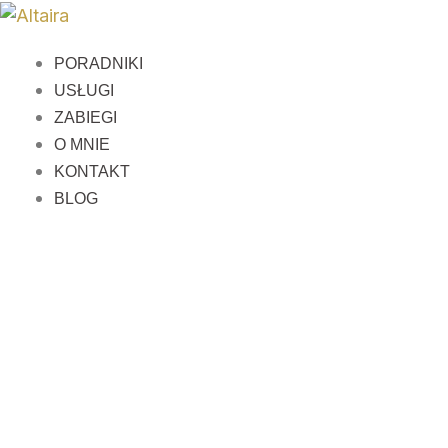
Przejdź
do
PORADNIKI
treści
USŁUGI
ZABIEGI
O MNIE
KONTAKT
BLOG