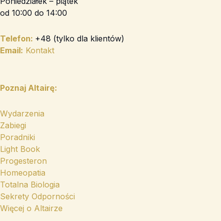
Poniedziałek – piątek
e
o
r
od 10:00 do 14:00
k
a
-
m
Telefon:
+48 (tylko dla klientów)
f
Email:
Kontakt
Poznaj Altairę:
Wydarzenia
Zabiegi
Poradniki
Light Book
Progesteron
Homeopatia
Totalna Biologia
Sekrety Odporności
Więcej o Altairze