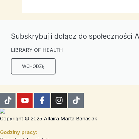
Subskrybuj i dołącz do społeczności A
LIBRARY OF HEALTH
WCHODZĘ
T
Y
F
I
T
i
o
a
n
i
k
u
c
s
k
t
t
e
t
t
Copyright © 2025 Altaira Marta Banasiak
o
u
b
a
o
Godziny pracy:
k
b
o
g
k