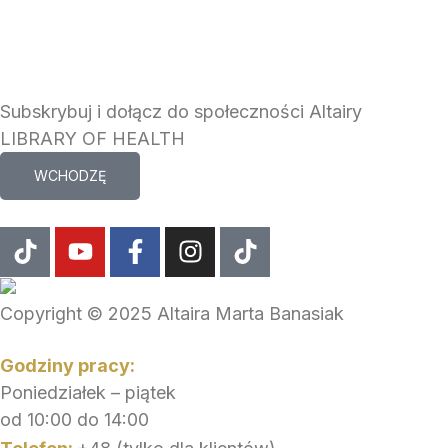
Subskrybuj i dołącz do społeczności Altairy
LIBRARY OF HEALTH
WCHODZĘ
T
Y
F
I
T
i
o
a
n
i
k
u
c
s
k
t
t
e
t
t
Copyright © 2025 Altaira Marta Banasiak
o
u
b
a
o
k
b
o
g
k
Godziny pracy:
e
o
r
Poniedziałek – piątek
k
a
od 10:00 do 14:00
-
m