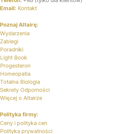
Telefon:
+48 (tylko dla klientów)
f
Email:
Kontakt
Poznaj Altairę:
Wydarzenia
Zabiegi
Poradniki
Light Book
Progesteron
Homeopatia
Totalna Biologia
Sekrety Odporności
Więcej o Altairze
Polityka firmy:
Ceny i polityka cen
Polityka prywatności